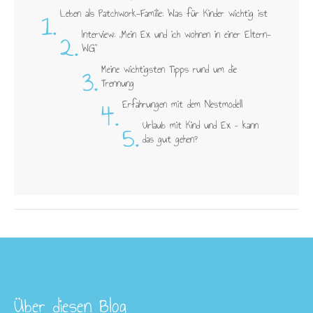
1.
Leben als Patchwork-Familie: Was für Kinder wichtig ist
2.
Interview: „Mein Ex und ich wohnen in einer Eltern-
WG"
3.
Meine wichtigsten Tipps rund um die
Trennung
4.
Erfahrungen mit dem Nestmodell
5.
Urlaub mit Kind und Ex – kann
das gut gehen?
Über diesen Blog