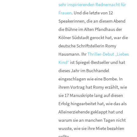
sehr inspirierenden Rednernacht für
Frauen
. Und die letzte von 12
Speakerinnen, die an diesem Abend
die Bühne im Alten Pfandhaus der
Kölner Südstadt gerockt hat, war die
deutsche Schriftstellerin Romy
Hausmann. Ihr
Thriller-Debut „Liebes
Kind“
ist Spiegel-Bestseller und hat
dieses Jahr im Buchhandel
eingeschlagen wie eine Bombe. In
ihrem Vortrag hat Romy erzählt, wie
sie 17 Manuskripte lang auf diesen
Erfolg hingearbeitet hat, wie das als
Alleinerziehende geklappt hat und
warum sie an manchen Tagen nicht
wusste, wie sie ihre Miete bezahlen
sollte.