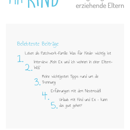
Beliebteste Beiträge
1.
Leben als Patchwork-Familie: Was für Kinder wichtig ist
2.
Interview: „Mein Ex und ich wohnen in einer Eltern-
WG"
3.
Meine wichtigsten Tipps rund um die
Trennung
4.
Erfahrungen mit dem Nestmodell
5.
Urlaub mit Kind und Ex – kann
das gut gehen?