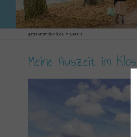
getrenntmitkind.de
Details
Meine Auszeit im Klos