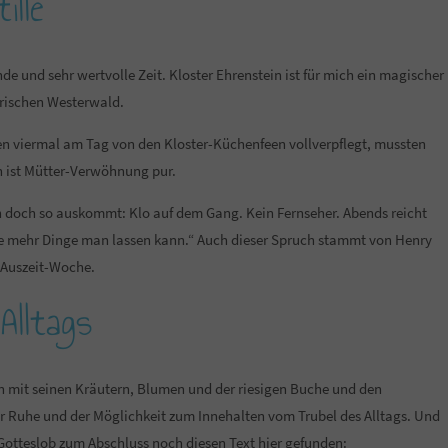
ille
de und sehr wertvolle Zeit. Kloster Ehrenstein ist für mich ein magischer
rischen Westerwald.
den viermal am Tag von den Kloster-Küchenfeen vollverpflegt, mussten
n ist Mütter-Verwöhnung pur.
n doch so auskommt: Klo auf dem Gang. Kein Fernseher. Abends reicht
 je mehr Dinge man lassen kann.“ Auch dieser Spruch stammt von Henry
r Auszeit-Woche.
Alltags
 mit seinen Kräutern, Blumen und der riesigen Buche und den
 Ruhe und der Möglichkeit zum Innehalten vom Trubel des Alltags. Und
 Gotteslob zum Abschluss noch diesen Text hier gefunden: