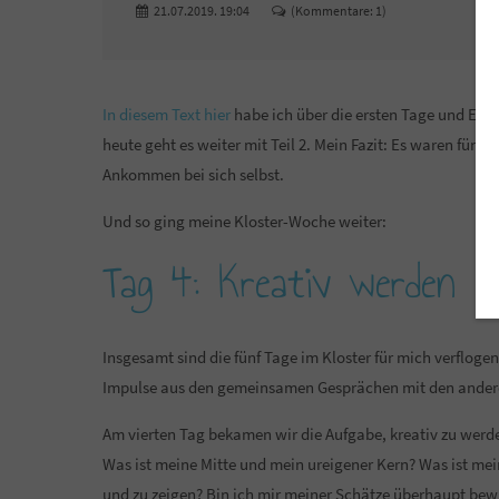
21.07.2019. 19:04
(Kommentare: 1)
In diesem Text hier
habe ich über die ersten Tage und Er
heute geht es weiter mit Teil 2. Mein Fazit: Es waren fünf
Ankommen bei sich selbst.
Und so ging meine Kloster-Woche weiter:
Tag 4: Kreativ werden
Insgesamt sind die fünf Tage im Kloster für mich verfloge
Impulse aus den gemeinsamen Gesprächen mit den andere
Am vierten Tag bekamen wir die Aufgabe, kreativ zu werde
Was ist meine Mitte und mein ureigener Kern? Was ist me
und zu zeigen? Bin ich mir meiner Schätze überhaupt bew