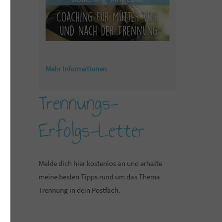
Mehr Informationen
Trennungs-
Erfolgs-Letter
Melde dich hier kostenlos an und erhalte
meine besten Tipps rund um das Thema
Trennung in dein Postfach.