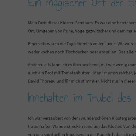
Ein magischer Ort der St
Mein Fazit dieses Kloster-Seminars: Es war eine bereichern
Ort. Umgeben von Ruhe, Vogelgezwitscher und dem male
Einerseits waren die Tage für mich voller Luxus: Wir wur
weder kochen noch Tischdecken oder abspülen. Das allei
Andererseits fand ich es überraschend, mit wie wenig ma
auch ein Brot mit Tomatenbutter. „Man ist umso reicher,
David Thoreau und für mich stimmt er. Nicht nur in diese
Innehalten im Trubel des 
Ich war verzaubert von dem wunderschönen Klostergarten
traumhaften Wanderstrecken rund um das Kloster. Von der
von den spirituellen Impulsen. In der Kapelle habe ich im