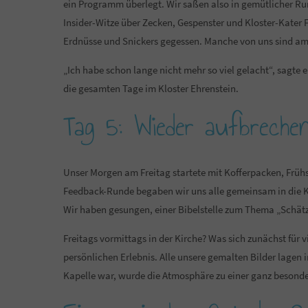
ein Programm überlegt. Wir saßen also in gemütlicher R
Insider-Witze über Zecken, Gespenster und Kloster-Kater
Erdnüsse und Snickers gegessen. Manche von uns sind a
„Ich habe schon lange nicht mehr so viel gelacht“, sagte
die gesamten Tage im Kloster Ehrenstein.
Tag 5: Wieder aufbreche
Unser Morgen am Freitag startete mit Kofferpacken, Frühs
Feedback-Runde begaben wir uns alle gemeinsam in die Klo
Wir haben gesungen, einer Bibelstelle zum Thema „Schätze
Freitags vormittags in der Kirche? Was sich zunächst für
persönlichen Erlebnis. Alle unsere gemalten Bilder lagen 
Kapelle war, wurde die Atmosphäre zu einer ganz besond