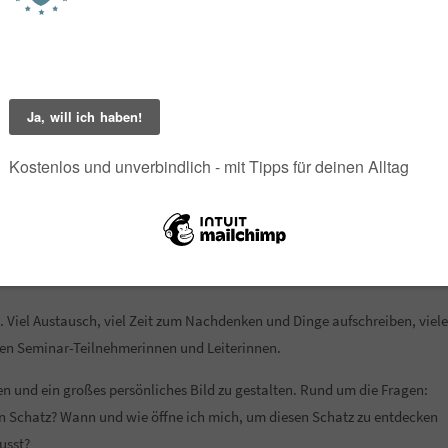
fahrungen während meines Sommer-Kloster-Seminars geschrieben. Und
 eindrucksvolle Tage. Mit Ruhe, Natur, spirituellen Impulsen und einem
n. Viel Austausch, viel Zeit zum Nachdenken und Dinge aufschreiben, viele
n Seminar-Teilnehmerinnen und Leiterinnen.
n und ein großes persönliches Bild zu gestalten. Rund um die Fragen:
in Schatz? Wann und wie öffne ich mich, um diesen Schatz zu entdecken
usst?