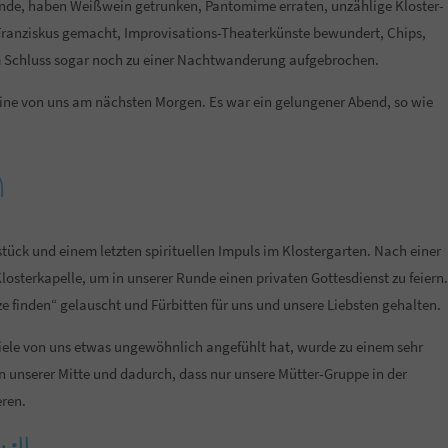
unde, haben Weißwein getrunken, Pantomime erraten, unzählige Kloster-
 Franziskus gemacht, Improvisations-Theaterkünste bewundert, Chips,
m Schluss sogar noch zu einer Nachtwanderung aufgebrochen.
 eine von uns am nächsten Morgen. Es war ein gelungener Abend, so wie
n
tück und einem letzten spirituellen Impuls im Klostergarten. Nach einer
sterkapelle, um in unserer Runde einen privaten Gottesdienst zu feiern.
 finden“ gelauscht und Fürbitten für uns und unsere Liebsten gehalten.
 viele von uns etwas ungewöhnlich angefühlt hat, wurde zu einem sehr
in unserer Mitte und dadurch, dass nur unsere Mütter-Gruppe in der
eren.