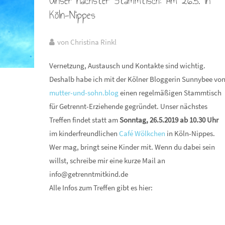
Unser nächster Stammtisch: Am 26.5. in
Köln-Nippes
von Christina Rinkl
Vernetzung, Austausch und Kontakte sind wichtig.
Deshalb habe ich mit der Kölner Bloggerin Sunnybee vo
mutter-und-sohn.blog
einen regelmäßigen Stammtisch
für Getrennt-Erziehende gegründet. Unser nächstes
Treffen findet statt am
Sonntag, 26.5.2019 ab 10.30 Uhr
im kinderfreundlichen
Café Wölkchen
in Köln-Nippes.
Wer mag, bringt seine Kinder mit. Wenn du dabei sein
willst, schreibe mir eine kurze Mail an
info@getrenntmitkind.de
Alle Infos zum Treffen gibt es hier: