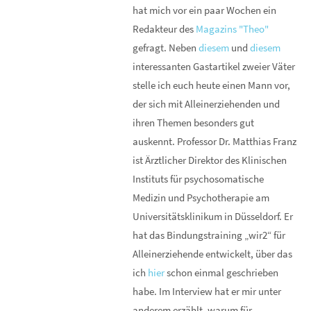
hat mich vor ein paar Wochen ein
Redakteur des
Magazins "Theo"
gefragt. Neben
diesem
und
diesem
interessanten Gastartikel zweier Väter
stelle ich euch heute einen Mann vor,
der sich mit Alleinerziehenden und
ihren Themen besonders gut
auskennt. Professor Dr. Matthias Franz
ist Ärztlicher Direktor des Klinischen
Instituts für psychosomatische
Medizin und Psychotherapie am
Universitätsklinikum in Düsseldorf. Er
hat das Bindungstraining „wir2“ für
Alleinerziehende entwickelt, über das
ich
hier
schon einmal geschrieben
habe. Im Interview hat er mir unter
anderem erzählt, warum für