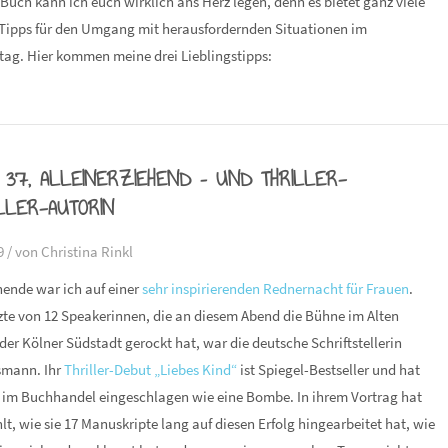
 Buch kann ich euch wirklich ans Herz legen, denn es bietet ganz viele
 Tipps für den Umgang mit herausfordernden Situationen im
tag. Hier kommen meine drei Lieblingstipps:
 37, ALLEINERZIEHEND – UND THRILLER-
LLER-AUTORIN
9 /
von Christina Rinkl
nde war ich auf einer
sehr inspirierenden Rednernacht für Frauen
.
zte von 12 Speakerinnen, die an diesem Abend die Bühne im Alten
er Kölner Südstadt gerockt hat, war die deutsche Schriftstellerin
mann. Ihr
Thriller-Debut „Liebes Kind“
ist Spiegel-Bestseller und hat
r im Buchhandel eingeschlagen wie eine Bombe. In ihrem Vortrag hat
t, wie sie 17 Manuskripte lang auf diesen Erfolg hingearbeitet hat, wie