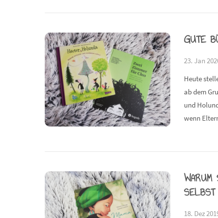
GUTE B
23. Jan 202
Heute stell
ab dem Gru
und Holund
wenn Elter
WARUM 
SELBST
18. Dez 201