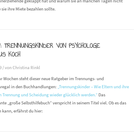
leinerziehende geklappt hat und warum sie an manchen Tagen nicht
 sie ihre Miete bezahlen sollte.
PP: TRENNUNGSKINDER VON PSYCHOLOGE
US KOCH
9 /
von Christina Rinkl
aar Wochen steht dieser neue Ratgeber im Trennungs- und
regal in den Buchhandlungen:
„Trennungskinder – Wie Eltern und ihre
h Trennung und Scheidung wieder glücklich werden.“
Das
nte „große Selbsthilfebuch“ verspricht in seinem Titel viel. Ob es das
 kann, erfährst du hier: