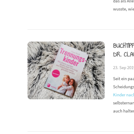
das als Al
wusste, wie
BUCHTI
DR. CLA
23. Sep 201
Seit ein p
Scheidungs
Kinder nac
selbsternan
auch halten