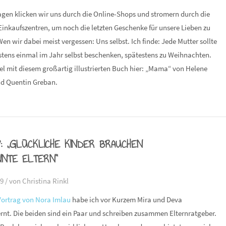
agen klicken wir uns durch die Online-Shops und stromern durch die
inkaufszentren, um noch die letzten Geschenke für unsere Lieben zu
en wir dabei meist vergessen: Uns selbst. Ich finde: Jede Mutter sollte
stens einmal im Jahr selbst beschenken, spätestens zu Weihnachten.
l mit diesem großartig illustrierten Buch hier: „Mama“ von Helene
nd Quentin Greban.
P: „GLÜCKLICHE KINDER BRAUCHEN
NNTE ELTERN“
9 /
von Christina Rinkl
Vortrag von Nora Imlau
habe ich vor Kurzem Mira und Deva
rnt. Die beiden sind ein Paar und schreiben zusammen Elternratgeber.