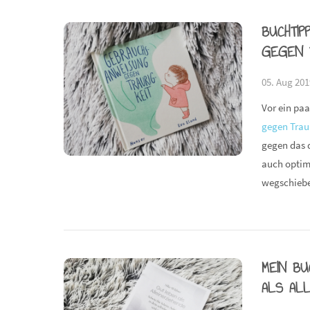
BUCHTIP
GEGEN T
05. Aug 201
Vor ein paa
gegen Traur
gegen das d
auch optima
wegschiebe
MEIN BU
ALS ALL