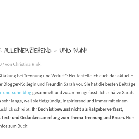
P: ALLEINERZIEHEND - UND NUN?
0 /
von Christina Rinkl
Stärkung bei Trennung und Verlust": Heute stelle ich euch das aktuelle
 Blogger-Kollegin und Freundin Sarah vor. Sie hat die besten Beiträge
r-und-sohn.blog
gesammelt und zusammengefasst. Ich schätze Sarahs
 sehr lange, weil sie tiefgründig, inspirierend und immer mit einem
usblick schreibt.
Ihr Buch ist bewusst nicht als Ratgeber verfasst,
s Text- und Gedankensammlung zum Thema Trennung und Krisen.
Hier
 Infos zum Buch: