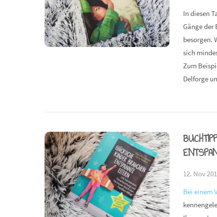
In diesen T
Gänge der E
besorgen. W
sich minde
Zum Beispie
Delforge u
BUCHTIP
ENTSPA
12. Nov 201
Bei einem 
kennengele