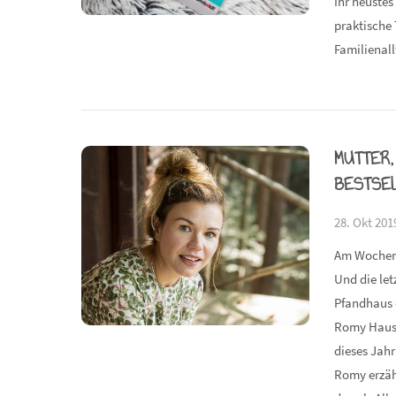
Ihr neustes
praktische
Familienall
MUTTER,
BESTSE
28. Okt 201
Am Wochene
Und die let
Pfandhaus d
Romy Haus
dieses Jah
Romy erzähl